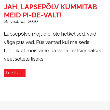
JAH, LAPSEPÕLV KUMMITAB
MEID PI-DE-VALT!
29. veebruar 2020
Lapsepõlve mõjud ei ole hetkelised, vaid
väga püsivad. Püsivamad kui me seda
tegelikult mõistame. Ja väga irratsionaalsed
veel sellele lisaks.
Loe lisaks