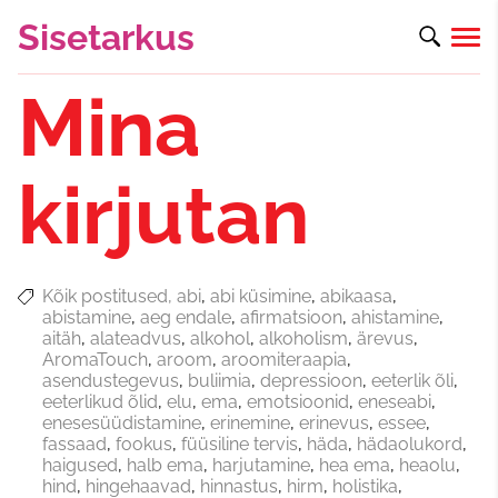
Sisetarkus
Mina
kirjutan
Kõik postitused
abi
abi küsimine
abikaasa
abistamine
aeg endale
afirmatsioon
ahistamine
aitäh
alateadvus
alkohol
alkoholism
ärevus
AromaTouch
aroom
aroomiteraapia
asendustegevus
buliimia
depressioon
eeterlik õli
eeterlikud õlid
elu
ema
emotsioonid
eneseabi
enesesüüdistamine
erinemine
erinevus
essee
fassaad
fookus
füüsiline tervis
häda
hädaolukord
haigused
halb ema
harjutamine
hea ema
heaolu
hind
hingehaavad
hinnastus
hirm
holistika