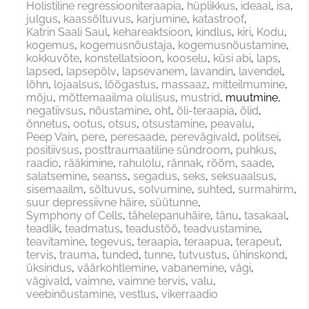
Holistiline regressiooniteraapia
hüplikkus
ideaal
isa
julgus
kaassõltuvus
karjumine
katastroof
Katrin Saali Saul
kehareaktsioon
kindlus
kiri
Kodu
kogemus
kogemusnõustaja
kogemusnõustamine
kokkuvõte
konstellatsioon
kooselu
küsi abi
laps
lapsed
lapsepõlv
lapsevanem
lavandin
lavendel
lõhn
lojaalsus
lõõgastus
massaaz
mitteilmumine
mõju
mõttemaailma olulisus
mustrid
muutmine
negatiivsus
nõustamine
oht
õli-teraapia
õlid
õnnetus
ootus
otsus
otsustamine
peavalu
Peep Vain
pere
peresaade
perevägivald
politsei
positiivsus
posttraumaatiline sündroom
puhkus
raadio
rääkimine
rahulolu
rännak
rõõm
saade
salatsemine
seanss
segadus
seks
seksuaalsus
sisemaailm
sõltuvus
solvumine
suhted
surmahirm
suur depressiivne häire
süütunne
Symphony of Cells
tähelepanuhäire
tänu
tasakaal
teadlik
teadmatus
teadustöö
teadvustamine
teavitamine
tegevus
teraapia
teraapua
terapeut
tervis
trauma
tunded
tunne
tutvustus
ühinskond
üksindus
väärkohtlemine
vabanemine
vägi
vägivald
vaimne
vaimne tervis
valu
veebinõustamine
vestlus
vikerraadio