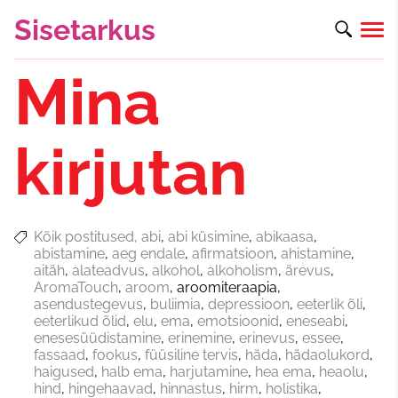
Sisetarkus
Mina
kirjutan
Kõik postitused
abi
abi küsimine
abikaasa
abistamine
aeg endale
afirmatsioon
ahistamine
aitäh
alateadvus
alkohol
alkoholism
ärevus
AromaTouch
aroom
aroomiteraapia
asendustegevus
buliimia
depressioon
eeterlik õli
eeterlikud õlid
elu
ema
emotsioonid
eneseabi
enesesüüdistamine
erinemine
erinevus
essee
fassaad
fookus
füüsiline tervis
häda
hädaolukord
haigused
halb ema
harjutamine
hea ema
heaolu
hind
hingehaavad
hinnastus
hirm
holistika