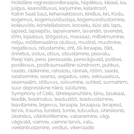
Holistiline regressiooniteraapia
hüplikkus
ideaal
isa
julgus
kaassõltuvus
karjumine
katastroof
Katrin Saali Saul
kehareaktsioon
kindlus
kiri
Kodu
kogemus
kogemusnõustaja
kogemusnõustamine
kokkuvõte
konstellatsioon
kooselu
küsi abi
laps
lapsed
lapsepõlv
lapsevanem
lavandin
lavendel
lõhn
lojaalsus
lõõgastus
massaaz
mitteilmumine
mõju
mõttemaailma olulisus
mustrid
muutmine
negatiivsus
nõustamine
oht
õli-teraapia
õlid
õnnetus
ootus
otsus
otsustamine
peavalu
Peep Vain
pere
peresaade
perevägivald
politsei
positiivsus
posttraumaatiline sündroom
puhkus
raadio
rääkimine
rahulolu
rännak
rõõm
saade
salatsemine
seanss
segadus
seks
seksuaalsus
sisemaailm
sõltuvus
solvumine
suhted
surmahirm
suur depressiivne häire
süütunne
Symphony of Cells
tähelepanuhäire
tänu
tasakaal
teadlik
teadmatus
teadustöö
teadvustamine
teavitamine
tegevus
teraapia
teraapua
terapeut
tervis
trauma
tunded
tunne
tutvustus
ühinskond
üksindus
väärkohtlemine
vabanemine
vägi
vägivald
vaimne
vaimne tervis
valu
veebinõustamine
vestlus
vikerraadio