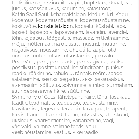
Holistiline regressiooniteraapia
hüplikkus
ideaal
isa
julgus
kaassõltuvus
karjumine
katastroof
Katrin Saali Saul
kehareaktsioon
kindlus
kiri
Kodu
kogemus
kogemusnõustaja
kogemusnõustamine
kokkuvõte
konstellatsioon
kooselu
küsi abi
laps
lapsed
lapsepõlv
lapsevanem
lavandin
lavendel
lõhn
lojaalsus
lõõgastus
massaaz
mitteilmumine
mõju
mõttemaailma olulisus
mustrid
muutmine
negatiivsus
nõustamine
oht
õli-teraapia
õlid
õnnetus
ootus
otsus
otsustamine
peavalu
Peep Vain
pere
peresaade
perevägivald
politsei
positiivsus
posttraumaatiline sündroom
puhkus
raadio
rääkimine
rahulolu
rännak
rõõm
saade
salatsemine
seanss
segadus
seks
seksuaalsus
sisemaailm
sõltuvus
solvumine
suhted
surmahirm
suur depressiivne häire
süütunne
Symphony of Cells
tähelepanuhäire
tänu
tasakaal
teadlik
teadmatus
teadustöö
teadvustamine
teavitamine
tegevus
teraapia
teraapua
terapeut
tervis
trauma
tunded
tunne
tutvustus
ühinskond
üksindus
väärkohtlemine
vabanemine
vägi
vägivald
vaimne
vaimne tervis
valu
veebinõustamine
vestlus
vikerraadio