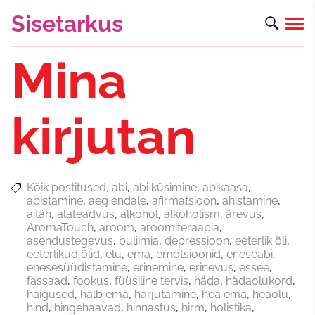
Sisetarkus
Mina
kirjutan
Kõik postitused
abi
abi küsimine
abikaasa
abistamine
aeg endale
afirmatsioon
ahistamine
aitäh
alateadvus
alkohol
alkoholism
ärevus
AromaTouch
aroom
aroomiteraapia
asendustegevus
buliimia
depressioon
eeterlik õli
eeterlikud õlid
elu
ema
emotsioonid
eneseabi
enesesüüdistamine
erinemine
erinevus
essee
fassaad
fookus
füüsiline tervis
häda
hädaolukord
haigused
halb ema
harjutamine
hea ema
heaolu
hind
hingehaavad
hinnastus
hirm
holistika